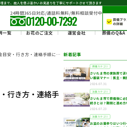
祭壇まで、故人を偲ぶ温かいお見送りを丁寧にサポートさせて頂きます
24時間365日対応/通話料無料/無料相談受付中
0120-00-7292
例一覧
お花のご注文
運営会社
葬儀のQ&A
金目安・行き方・連絡手順につ
新着記事
葬儀カテゴリ
さいたま市の家族葬で迷
い服装マナー｜喪主・親
列者…
2026.07.31
安・行き方・連絡手
法事カテゴリ
さいたま市で葬儀後に必
続きとは？期限と進め方
目線…
2026.07.23
法事カテゴリ
お盆のお墓参りはいつ行