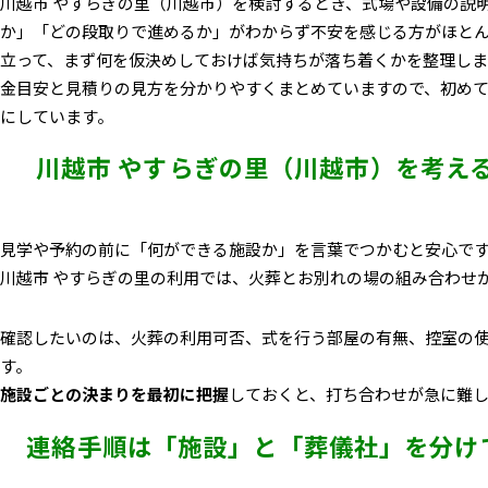
川越市 やすらぎの里（川越市）を検討するとき、式場や設備の説
か」「どの段取りで進めるか」がわからず不安を感じる方がほと
立って、まず何を仮決めしておけば気持ちが落ち着くかを整理し
金目安と見積りの見方を分かりやすくまとめていますので、初め
にしています。
川越市 やすらぎの里（川越市）を考え
見学や予約の前に「何ができる施設か」を言葉でつかむ
と安心で
川越市 やすらぎの里の利用では、火葬とお別れの場の組み合わせ
確認したいのは、火葬の利用可否、式を行う部屋の有無、控室の
す。
施設ごとの決まりを最初に把握
しておくと、打ち合わせが急に難
連絡手順は「施設」と「葬儀社」を分け