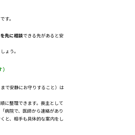
口です。
」を先に相談
できる先があると安
ましょう。
す）
日まで安静にお守りすること）は
を順に整理できます。喪主として
ば「病院で、医師から連絡があり
おくと、相手も具体的な案内をし