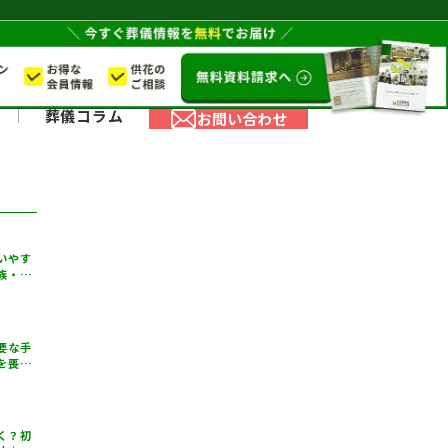
葬儀コラム
お問い合わせ
いやす
族・参
要な手
を喪主
く？初