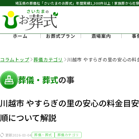
埼玉県の葬儀社「さいたまのお葬式」年間実績1,300件以上
！家族葬から花
ホーム
お葬式プラン
斎場案内
事
コラムトップ
葬儀カテゴリ
川越市 やすらぎの里の安心の料
いて解説
葬儀・葬式
の事
川越市 やすらぎの里の安心の料金目
順について解説
更新
2026-03-04
葬儀・葬式
葬儀カテゴリ