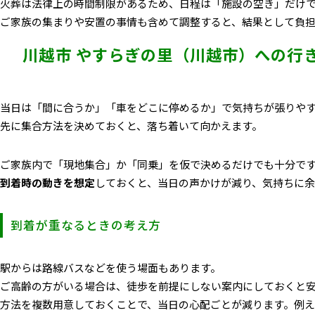
火葬は法律上の時間制限
があるため、日程は「施設の空き」だけ
ご家族の集まりや安置の事情も含めて調整すると、結果として負
川越市 やすらぎの里（川越市）への行
当日は「間に合うか」「車をどこに停めるか」で気持ちが張りや
先に集合方法を決めておく
と、落ち着いて向かえます。
ご家族内で「現地集合」か「同乗」を仮で決めるだけでも十分で
到着時の動きを想定
しておくと、当日の声かけが減り、気持ちに余
到着が重なるときの考え方
駅からは路線バスなどを使う場面もあります。
ご高齢の方がいる場合は、
徒歩を前提にしない案内
にしておくと
方法を複数用意しておくことで、当日の心配ごとが減ります。例