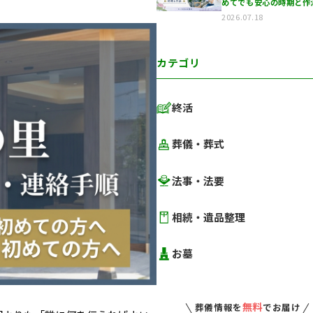
めてでも安心の時期と作
いた…
2026.07.18
カテゴリ
終活
終活カテゴリ
葬儀・葬式
葬儀カテゴリ
法事・法要
法事カテゴリ
相続・遺品整理
相続・遺品整理
お墓
お墓
無料
葬儀情報を
でお届け