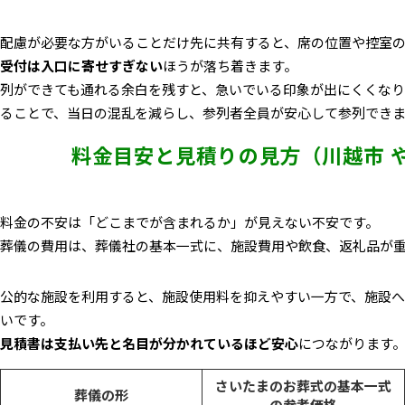
配慮が必要な方がいることだけ先に共有すると、席の位置や控室
受付は入口に寄せすぎない
ほうが落ち着きます。
列ができても通れる余白を残すと、急いでいる印象が出にくくなり
ることで、当日の混乱を減らし、参列者全員が安心して参列でき
料金目安と見積りの見方（川越市 
料金の不安は「どこまでが含まれるか」が見えない不安です。
葬儀の費用は、
葬儀社の基本一式に、施設費用や飲食、返礼品が
公的な施設を利用すると、施設使用料を抑えやすい一方で、施設
いです。
見積書は支払い先と名目が分かれているほど安心
につながります
さいたまのお葬式の基本一式
葬儀の形
の参考価格