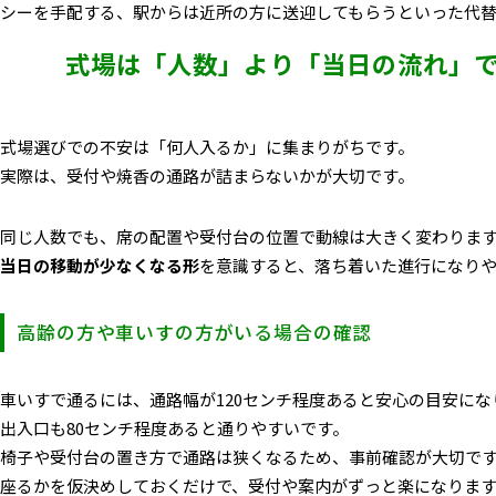
シーを手配する、駅からは近所の方に送迎してもらうといった代替
式場は「人数」より「当日の流れ」
式場選びでの不安は「何人入るか」に集まりがちです。
実際は、
受付や焼香の通路が詰まらないか
が大切です。
同じ人数でも、席の配置や受付台の位置で動線は大きく変わりま
当日の移動が少なくなる形
を意識すると、落ち着いた進行になり
高齢の方や車いすの方がいる場合の確認
車いすで通るには、通路幅が120センチ程度あると安心の目安にな
出入口も80センチ程度あると通りやすいです。
椅子や受付台の置き方で通路は狭くなる
ため、事前確認が大切で
座るかを仮決めしておくだけで、受付や案内がずっと楽になりま