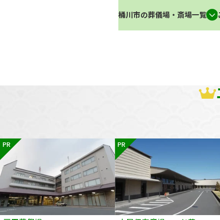
桶川市の葬儀場・斎場一覧
PR
PR