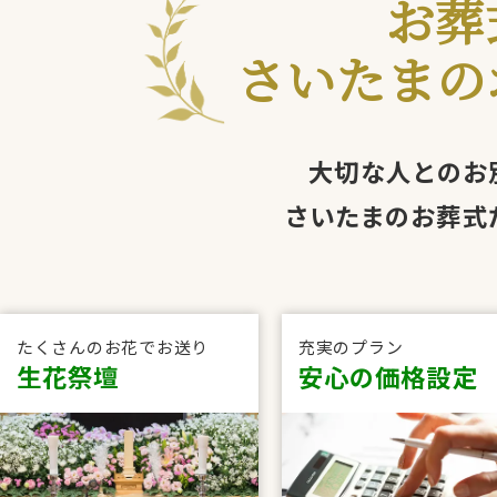
お葬
時
お
最
間
通
ご
1
さいたまの
短
後
夜
3〜
1週
逝
時
30
ま
ま
4日
間
去
間
分
た
で
後
後
時
後
後
は
の
翌
間
大切な人とのお
日
さいたまのお葬式
たくさんのお花でお送り
充実のプラン
生花祭壇
安心の価格設定