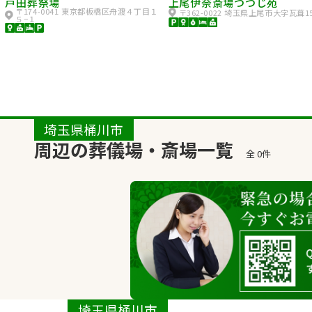
戸田葬祭場
上尾伊奈斎場つつじ苑
〒174-0041 東京都板橋区舟渡４丁目１
〒362-0022 埼玉県上尾市大字瓦葺1
５−１
埼玉県桶川市
周辺の葬儀場・斎場一覧
全 0件
埼玉県桶川市