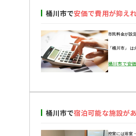
桶川市で
安価で費用が抑え
市民料金が設
「桶川市」 
桶川市で安
桶川市で
宿泊可能な施設が
控室には浴室