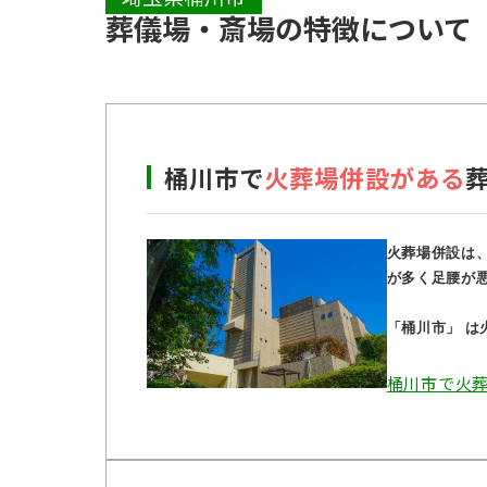
葬儀場・斎場の特徴について
桶川市で
火葬場併設がある
火葬場併設は
が多く足腰が
「桶川市」 
桶川市で火