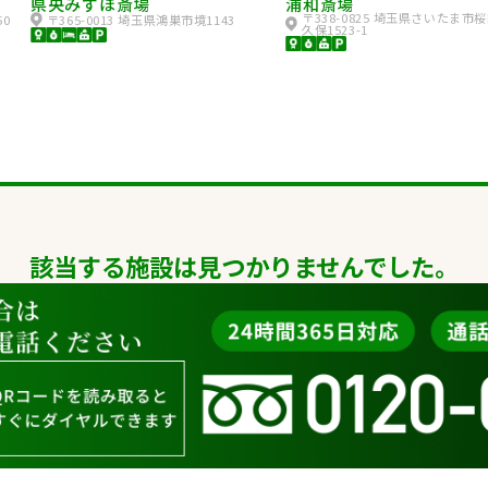
県央みずほ斎場
浦和斎場
〒338-0825 埼玉県さいたま市
50
〒365-0013 埼玉県鴻巣市境1143
久保1523-1
該当する施設は見つかりませんでした。