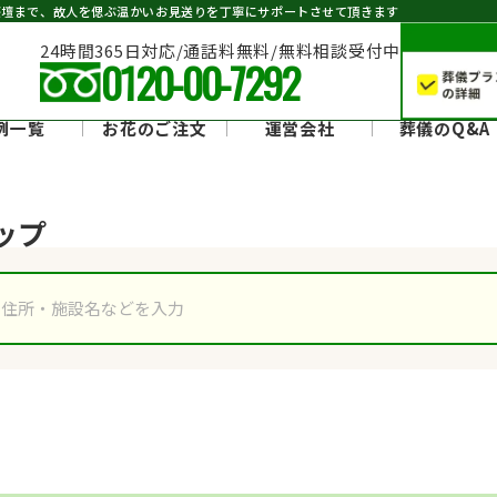
祭壇まで、故人を偲ぶ温かいお見送りを丁寧にサポートさせて頂きます
24時間365日対応/通話料無料/無料相談受付中
0120-00-7292
例一覧
お花のご注文
運営会社
葬儀のQ&A
ップ
県央みずほ斎場
上尾伊奈斎場つつじ苑
ルート
レビュー
ルート
レビュー