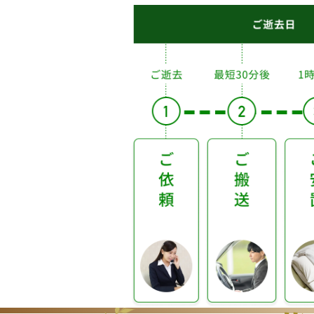
ご葬儀の流れ（ご逝
去日〜アフターサポ
ート）
ご
逝
去
ご逝去
後
ご逝去
後 1〜2
3〜
日
日後
4日
目
以
降
ア
フ
タ
ご
ご
ご
打
ご
告
ー
依
搬
安
合
納
別
サ
頼
送
置
せ
棺
式
ポ
ー
ト
1