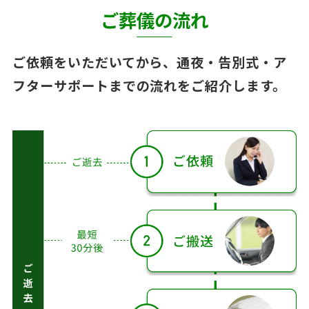
ご葬儀の流れ
ご依頼をいただいてから、通夜・告別式・ア
フターサポートまでの流れをご紹介します。
ご葬儀の流れ（ご逝
去日〜アフターサポ
ート）
ご
逝
去
ご逝去
後
ご逝去
後 1〜2
3〜
日
日後
4日