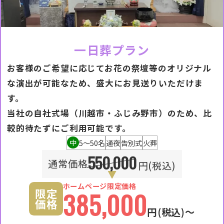
一日葬プラン
お客様のご希望に応じてお花の祭壇等のオリジナル
な演出が可能なため、盛大にお見送りいただけま
す。
当社の自社式場（川越市・ふじみ野市）のため、比
較的待たずにご利用可能です。
中
5〜50名
通夜
告別式
火葬
550,000
通常価格
円(税込)
ホームページ限定価格
限定
385,000
価格
円
(税込)〜