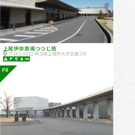
上尾伊奈斎場つつじ苑
〒362-0022 埼玉県上尾市大字瓦葺150
PR