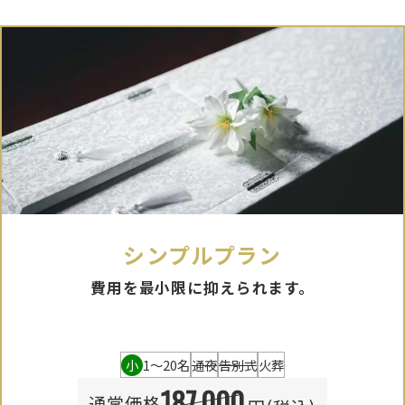
シンプルプラン
費用を最小限に抑えられます。
小
1〜20名
通夜
告別式
火葬
187,000
通常価格