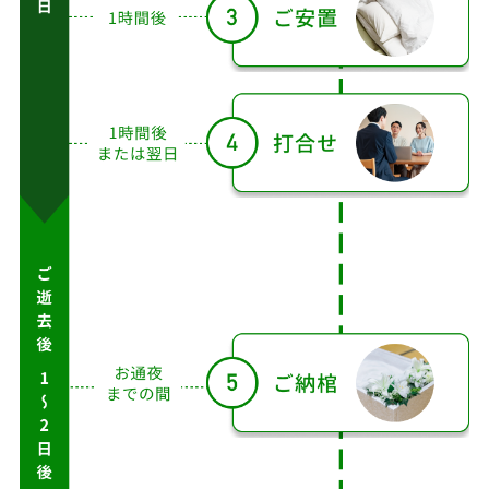
目
以
降
ア
フ
タ
ご
ご
ご
打
ご
告
ー
依
搬
安
合
納
別
サ
頼
送
置
せ
棺
式
ポ
ー
ト
1
時
お
最
間
通
ご
1
短
後
夜
3〜
1週
逝
時
30
ま
ま
4日
間
去
間