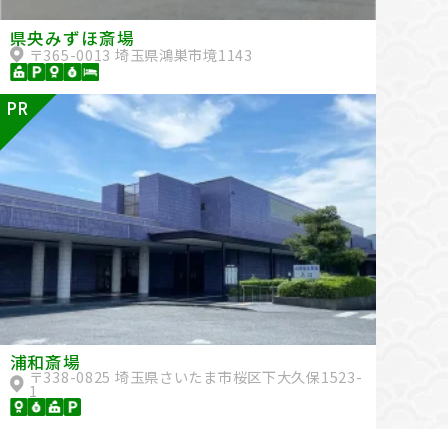
県央みずほ斎場
〒365-0013 埼玉県鴻巣市境1143
PR
浦和斎場
〒338-0825 埼玉県さいたま市桜区下大久保1523-
1