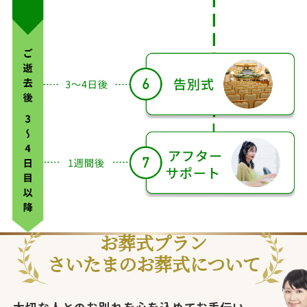
分
た
で
後
後
時
後
後
は
の
翌
間
日
お葬式プラン
さいたまのお葬式について
大切な人とのお別れを心を込めてお手伝い