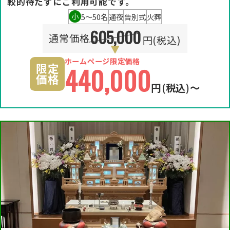
較的待たずにご利用可能です。
小
5〜50名
通夜
告別式
火葬
605,000
通常価格
円(税込)
ホームページ限定価格
限定
440,000
価格
円
(税込)〜