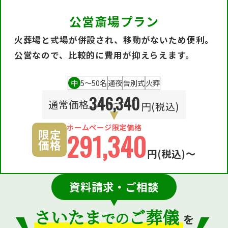
公営斎場プラン
火葬場と式場が併設され、移動がないため便利。
公営なので、比較的に費用が抑えらえます。
中
5〜50名
通夜
告別式
火葬
346,340
通常価格
円(税込)
ホームページ限定価格
限定
291,340
価格
円
(税込)〜
資料請求・ご相談
さいたま
ご葬儀
での
を