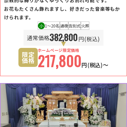
宗教的な縛りがなくゆっくりお別れ可能です。
お花もたくさん飾れますし、好きだった音楽等もか
けられます。
小
1〜20名
通夜
告別式
火葬
382,800
通常価格
円(税込)
ホームページ限定価格
限定
217,800
価格
円
(税込)〜