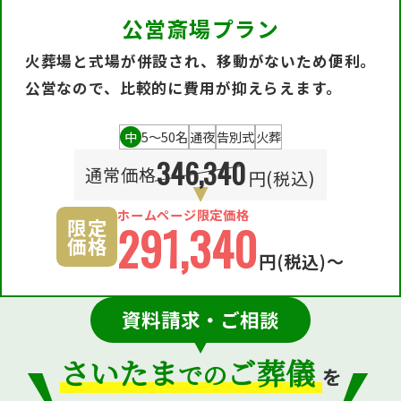
公営斎場プラン
火葬場と式場が併設され、移動がないため便利。
公営なので、比較的に費用が抑えらえます。
中
5〜50名
通夜
告別式
火葬
346,340
通常価格
円(税込)
ホームページ限定価格
限定
291,340
価格
円
(税込)〜
資料請求・ご相談
さいたま
ご葬儀
での
を