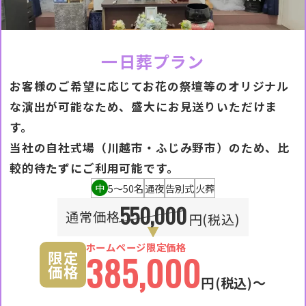
一日葬プラン
お客様のご希望に応じてお花の祭壇等のオリジナル
な演出が可能なため、盛大にお見送りいただけま
す。
当社の自社式場（川越市・ふじみ野市）のため、比
較的待たずにご利用可能です。
中
5〜50名
通夜
告別式
火葬
550,000
通常価格
円(税込)
ホームページ限定価格
限定
385,000
価格
円
(税込)〜