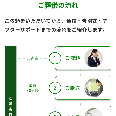
ご葬儀の流れ
ご依頼をいただいてから、通夜・告別式・ア
フターサポートまでの流れをご紹介します。
ご葬儀の流れ（ご逝
去日〜アフターサポ
ート）
ご
逝
去
ご逝去
後
ご逝去
後 1〜2
3〜
日
日後
4日
目