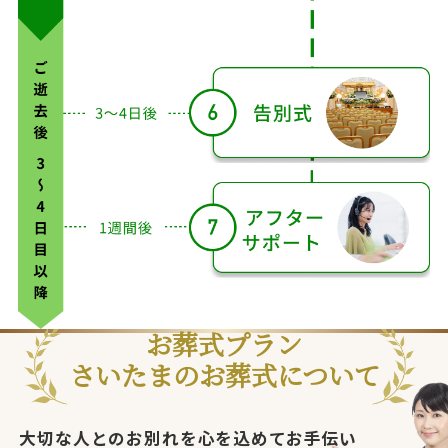
分
た
で
後
後
時
後
後
は
の
翌
間
日
お葬式プラン
さいたまのお葬式について
大切な人とのお別れを心を込めてお手伝い