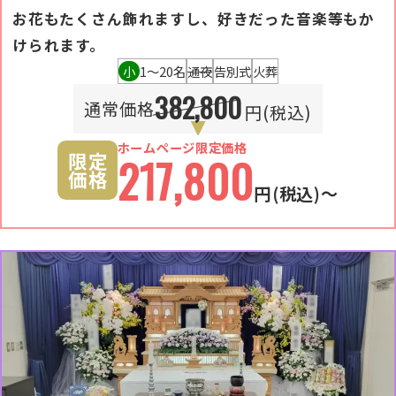
お花もたくさん飾れますし、好きだった音楽等もか
けられます。
小
1〜20名
通夜
告別式
火葬
382,800
通常価格
円(税込)
ホームページ限定価格
限定
217,800
価格
円
(税込)〜