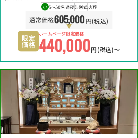
小
5〜50名
通夜
告別式
火葬
605,000
通常価格
円(税込)
ホームページ限定価格
限定
440,000
価格
円
(税込)〜