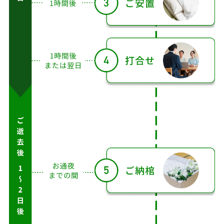
以
降
ア
フ
タ
ご
ご
ご
打
ご
告
ー
依
搬
安
合
納
別
サ
頼
送
置
せ
棺
式
ポ
ー
ト
1
時
お
最
間
通
ご
1
短
後
夜
3〜
1週
逝
時
30
ま
ま
4日
間
去
間