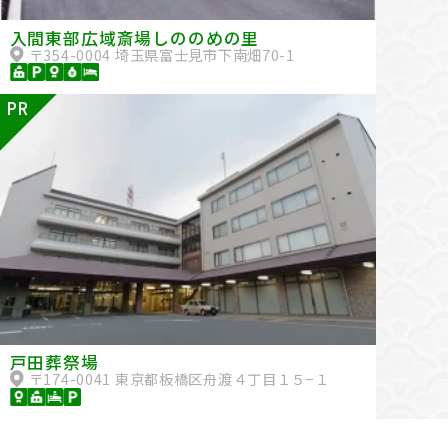
入間東部広域斎場しののめの里
〒354-0004 埼玉県富士見市下南畑70-1
PR
戸田葬祭場
〒174-0041 東京都板橋区舟渡４丁目１５−１