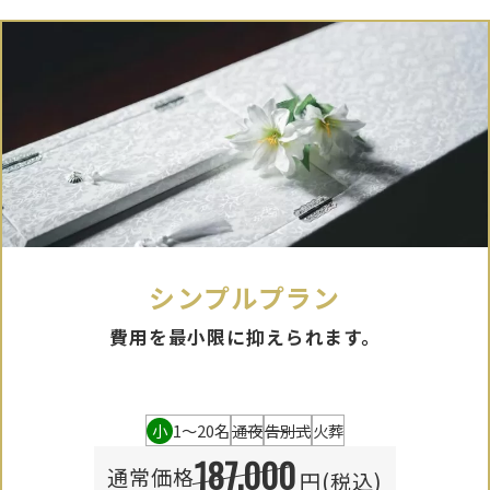
シンプルプラン
費用を最小限に抑えられます。
小
1〜20名
通夜
告別式
火葬
187,000
通常価格
円(税込)