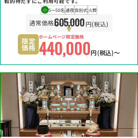
較的待たずにご利用可能です。
小
5〜50名
通夜
告別式
火葬
605,000
通常価格
円(税込)
ホームページ限定価格
限定
440,000
価格
円
(税込)〜