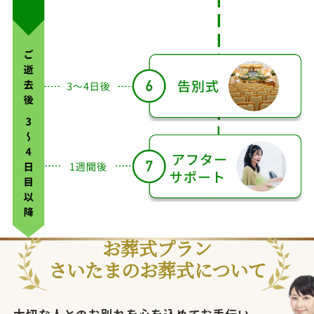
分
た
で
後
後
時
後
後
は
の
翌
間
日
お葬式プラン
さいたまのお葬式について
大切な人とのお別れを心を込めてお手伝い