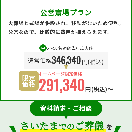
公営斎場プラン
火葬場と式場が併設され、移動がないため便利。
公営なので、比較的に費用が抑えらえます。
中
5〜50名
通夜
告別式
火葬
346,340
通常価格
円(税込)
ホームページ限定価格
限定
291,340
価格
円
(税込)〜
資料請求・ご相談
さいたま
ご葬儀
での
を