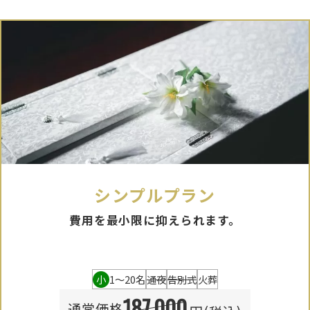
シンプルプラン
費用を最小限に抑えられます。
小
1〜20名
通夜
告別式
火葬
187,000
通常価格