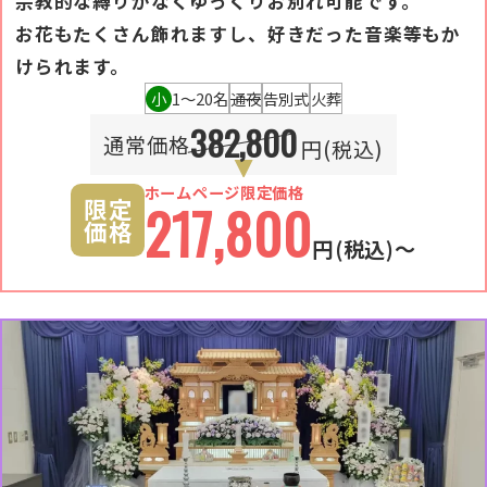
宗教的な縛りがなくゆっくりお別れ可能です。
お花もたくさん飾れますし、好きだった音楽等もか
けられます。
小
1〜20名
通夜
告別式
火葬
382,800
通常価格
円(税込)
ホームページ限定価格
限定
217,800
価格
円
(税込)〜