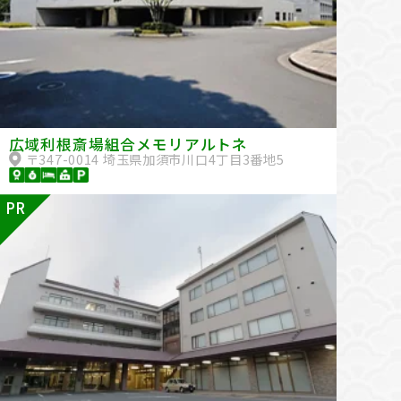
広域利根斎場組合メモリアルトネ
〒347-0014 埼玉県加須市川口4丁目3番地5
PR