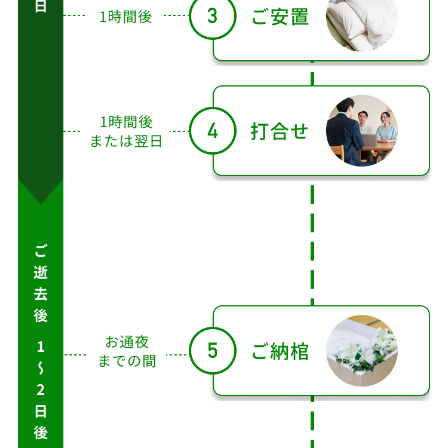
目
以
降
ア
フ
タ
ご
ご
ご
打
ご
告
ー
依
搬
安
合
納
別
サ
頼
送
置
せ
棺
式
ポ
ー
ト
1
時
お
最
間
通
ご
1
短
後
夜
3〜
1週
逝
時
30
ま
ま
4日
間
去
間