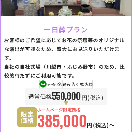
一日葬プラン
お客様のご希望に応じてお花の祭壇等のオリジナル
な演出が可能なため、盛大にお見送りいただけま
す。
当社の自社式場（川越市・ふじみ野市）のため、比
較的待たずにご利用可能です。
中
5〜50名
通夜
告別式
火葬
550,000
通常価格
円(税込)
ホームページ限定価格
限定
385,000
価格
円
(税込)〜