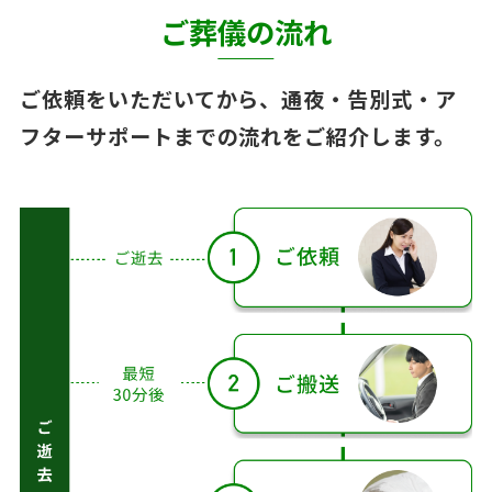
ご葬儀の流れ
ご依頼をいただいてから、通夜・告別式・ア
フターサポートまでの流れをご紹介します。
ご葬儀の流れ（ご逝
去日〜アフターサポ
ート）
ご
逝
去
ご逝去
後
ご逝去
後 1〜2
3〜
日
日後
4日