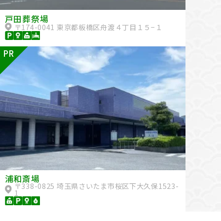
戸田葬祭場
〒174-0041 東京都板橋区舟渡４丁目１５−１
PR
浦和斎場
〒338-0825 埼玉県さいたま市桜区下大久保1523-
1