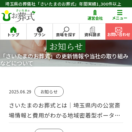
埼玉県の葬儀社「さいたまのお葬式」年間実績1,300件以上
お問い合わせ
メニュー
運営会社
お問い合わせ
トップ
プラン
斎場を探す
資料請求
お知らせ
「さいたまのお葬式」の更新情報や当社の取り組み
などについて
2025.06.29
お知らせ
さいたまのお葬式とは｜埼玉県内の公営斎
場情報と費用がわかる地域密着型ポータル
サイト