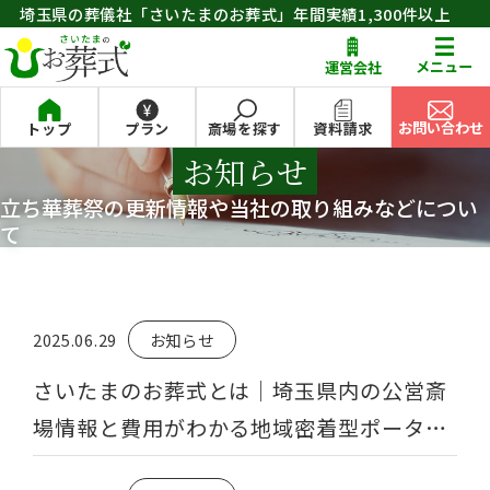
埼玉県の葬儀社「さいたまのお葬式」年間実績1,300件以上
お問い合わせ
メニュー
運営会社
お問い合わせ
トップ
プラン
斎場を探す
資料請求
お知らせ
立ち華葬祭の更新情報や当社の取り組みなどについ
て
2025.06.29
お知らせ
さいたまのお葬式とは｜埼玉県内の公営斎
場情報と費用がわかる地域密着型ポータル
サイト