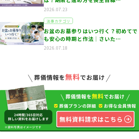
は？期限と進め方を喪主目線…
2026.07.23
法事カテゴリ
お盆のお墓参りはいつ行く？初めてで
も安心の時期と作法｜さいた…
2026.07.18
無料
葬儀情報を
でお届け