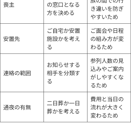
族の間での行
喪主
の窓口となる
き違いを防ぎ
方を決める
やすいため
ご自宅か安置
ご面会や日程
安置先
施設かを考え
の組み方が変
る
わるため
参列人数の見
お知らせする
込みやご案内
連絡の範囲
相手を分類す
がしやすくな
る
るため
費用と当日の
二日葬か一日
通夜の有無
流れが大きく
葬かを考える
変わるため